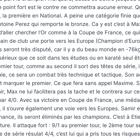
e point fort est le contre ne commettra aucune erreur. Qu
 la première en National. A peine une catégorie finie que
toine Perez qui remporte le bronze. Ca y est c’est à Ma
 d’aller chercher l’Or comme à la Coupe de France, ce qui 
n de club une porte vers les Europe (Champion d’Europe
 seront très disputé, car il y a du beau monde en -76
sérieux que ce soit dans les études ou en karaté seul êtr
remier tour, comme au second il sort des têtes de série, i
ale, ce sera un combat très technique et tactique. Son a
aut marquer le premier. Ce que fera sans appel Maxime. 
r, Max ne lui facilitera pas la tache et le contrera sur ce
 par 4/0. Avec sa victoire en Coupe de France, une médai
e, il s’ouvre également une voie vers les Europes. Sami
hance, ils seront éliminés par les champions. C’est à Et
nture. Il attaque fort : 9/1 au premier tour, le 2ème tour se
de série résulat 4/4, c’est lui qui a pris tous les risques 