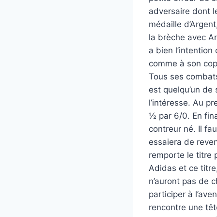
adversaire dont l
médaille d’Argent,
la brèche avec An
a bien l’intention
comme à son copai
Tous ses combats
est quelqu’un de 
l’intéresse. Au p
½ par 6/0. En fin
contreur né. Il f
essaiera de reveni
remporte le titre
Adidas et ce titr
n’auront pas de c
participer à l’ave
rencontre une tête 