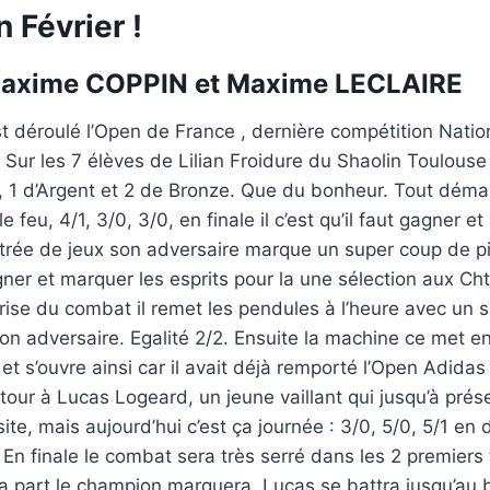
 Février !
Maxime COPPIN et Maxime LECLAIRE
 déroulé l’Open de France , dernière compétition Natio
. Sur les 7 élèves de Lilian Froidure du Shaolin Toulous
r, 1 d’Argent et 2 de Bronze. Que du bonheur. Tout dém
e feu, 4/1, 3/0, 3/0, en finale il c’est qu’il faut gagner e
ntrée de jeux son adversaire marque un super coup de p
gagner et marquer les esprits pour la une sélection aux Ch
eprise du combat il remet les pendules à l’heure avec un
on adversaire. Egalité 2/2. Ensuite la machine ce met e
 et s’ouvre ainsi car il avait déjà remporté l’Open Adidas 
 tour à Lucas Logeard, un jeune vaillant qui jusqu’à pré
te, mais aujourd’hui c’est ça journée : 3/0, 5/0, 5/1 en 
 En finale le combat sera très serré dans les 2 premiers 
sa part le champion marquera, Lucas se battra jusqu’au 