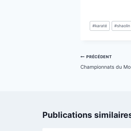
Étiquettes
#
karaté
#
shaolin
de
la
publication :
Navigation
PRÉCÉDENT
Championnats du Mo
de
l’article
Publications similaire