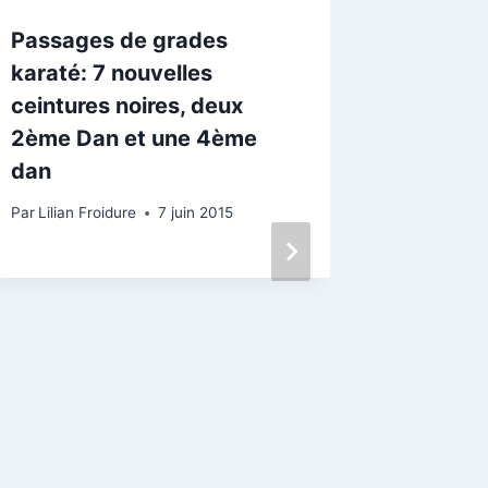
Passages de grades
DVD sha
karaté: 7 nouvelles
DISPO
ceintures noires, deux
Par
Lilian 
2ème Dan et une 4ème
dan
Par
Lilian Froidure
7 juin 2015