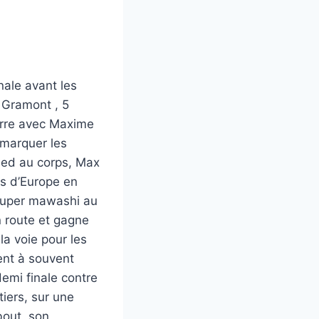
nale avant les
e Gramont , 5
arre avec Maxime
t marquer les
ied au corps, Max
ts d’Europe en
 super mawashi au
n route et gagne
la voie pour les
sent à souvent
demi finale contre
tiers, sur une
bout, son