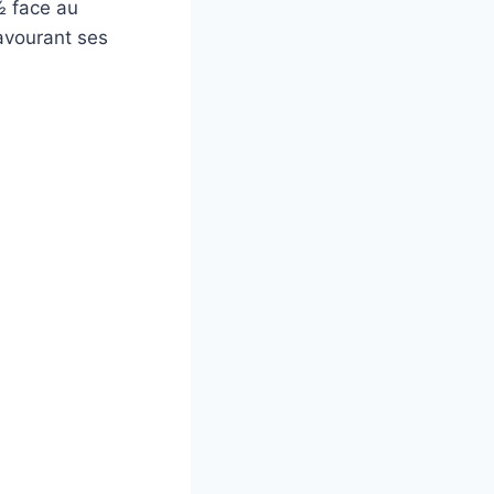
 ½ face au
avourant ses