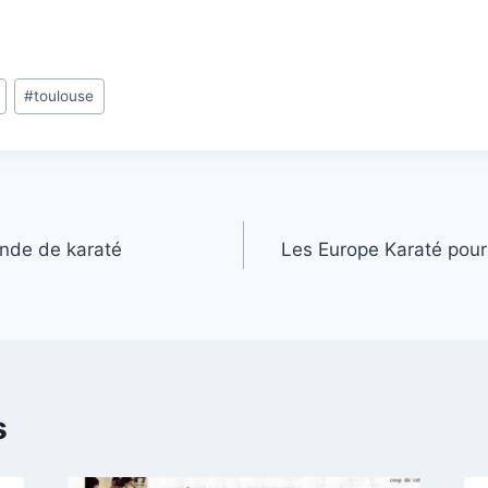
#
toulouse
nde de karaté
Les Europe Karaté pou
s