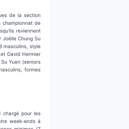
èves de la section
en championnat de
squ’ils reviennent
r Joëlle Chung Su
8 masculins, style
t et David Hermier
 Su Yuen (seniors
masculins, formes
l chargé pour les
uatre week-ends à
France minimes (7