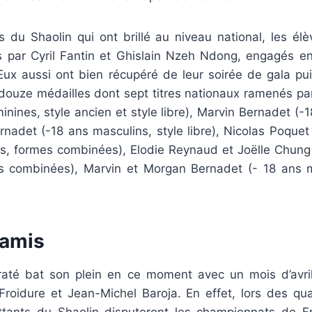
s du Shaolin qui ont brillé au niveau national, les él
s par Cyril Fantin et Ghislain Nzeh Ndong, engagés 
Eux aussi ont bien récupéré de leur soirée de gala pui
 douze médailles dont sept titres nationaux ramenés pa
inines, style ancien et style libre), Marvin Bernadet (-1
rnadet (-18 ans masculins, style libre), Nicolas Poque
ns, formes combinées), Elodie Reynaud et Joëlle Chung
s combinées), Marvin et Morgan Bernadet (- 18 ans 
tamis
até bat son plein en ce moment avec un mois d’avri
 Froidure et Jean-Michel Baroja. En effet, lors des q
ttants du Shaolin disputeront les championnats de 