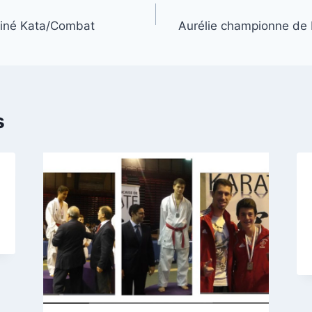
biné Kata/Combat
Aurélie championne de F
s