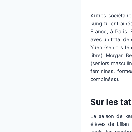
Autres sociétaire
kung fu entraîné
France, à Paris. 
avec un total de
Yuen (seniors fém
libre), Morgan Be
(seniors masculi
féminines, forme
combinées).
Sur les ta
La saison de kar
élèves de Lilian
venir, les comba