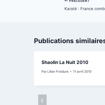
Navigation
PRÉCÉDENT
Karaté : France com
de
l’article
Publications similaire
08
Shaolin La Nuit 2010
bre 2007
Par
Lilian Froidure
11 avril 2010