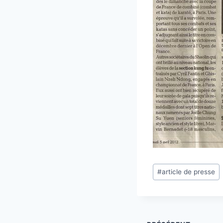
Étiquettes
#
article de presse
de
la
publication :