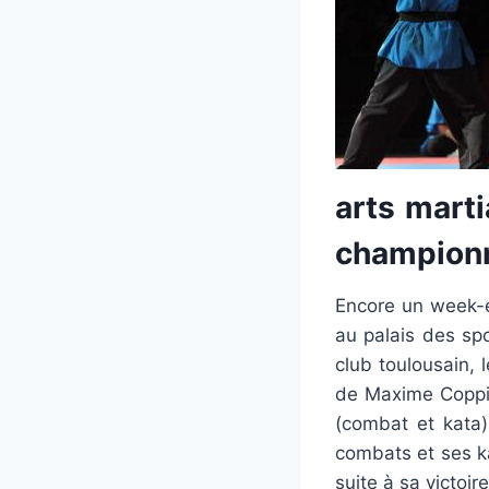
arts marti
championn
Encore un week-e
au palais des spo
club toulousain, 
de Maxime Coppi
(combat et kata)
combats et ses ka
suite à sa victoi