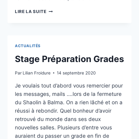
–
ADOS
SAMEDI
LIRE LA SUITE
–
3
ADULTES
ET
ET
DIMANCHE
SUR
4
FACEBOOK
OCTOBRE
ACTUALITÉS
LILIAN
À
FROIDURE
10H
Stage Préparation Grades
(HTTPS://WWW.FACEBOOK.COM/SHAOLI
DOJO
DES
Par
Lilian Froidure
14 septembre 2020
ARTS
MARTIAUX
Je voulais tout d’abord vous remercier pour
DE
les messages, mails ….lors de la fermeture
SAINT
JEAN
du Shaolin à Balma. On a rien lâché et on a
RUE
réussi à rebondir. Quel bonheur d’avoir
RIMBAUD
retrouvé du monde dans ses deux
AVEC
nouvelles salles. Plusieurs d’entre vous
LILIAN
FROIDURE
auraient du passer un grade en fin de