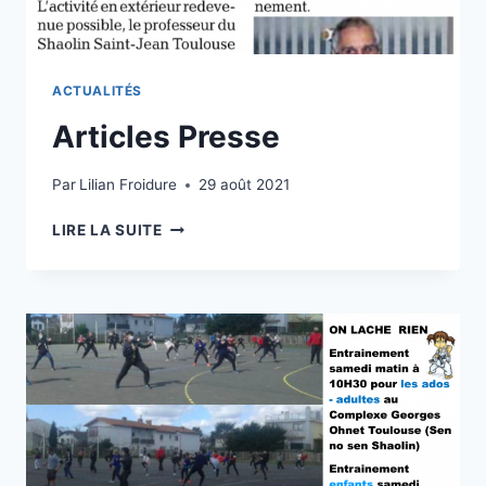
CANDIDATS
PRÉSENTÉS
DU
1ER
ACTUALITÉS
AU
4°
Articles Presse
DAN
ET
Par
Lilian Froidure
29 août 2021
9
REÇUS
ARTICLES
LIRE LA SUITE
PRESSE