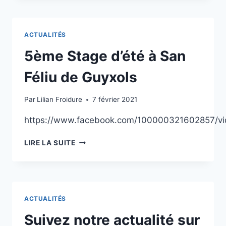
ACTUALITÉS
5ème Stage d’été à San
Féliu de Guyxols
Par
Lilian Froidure
7 février 2021
https://www.facebook.com/100000321602857/vi
5ÈME
LIRE LA SUITE
STAGE
D’ÉTÉ
À
SAN
FÉLIU
ACTUALITÉS
DE
GUYXOLS
Suivez notre actualité sur