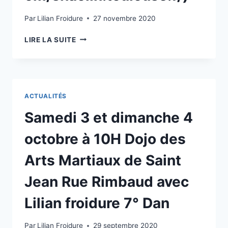
Par
Lilian Froidure
27 novembre 2020
ON
LIRE LA SUITE
LÂCHE
RIEN.
COMME
LORS
DU
ACTUALITÉS
PREMIER
CONFINEMENT
Samedi 3 et dimanche 4
LES
COURS
octobre à 10H Dojo des
CONTINUENT
EN
Arts Martiaux de Saint
LIVE
SUR
Jean Rue Rimbaud avec
ZOOM
POUR
Lilian froidure 7° Dan
LES
ENFANTS
Par
Lilian Froidure
29 septembre 2020