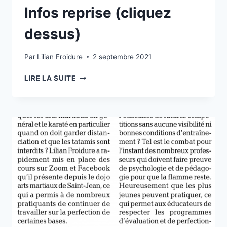
ZOOM,
Infos reprise (cliquez
FACEBOOK,
EN
dessus)
EXTÉRIEUR
ET
Par
Lilian Froidure
2 septembre 2021
MÊME
DES
INFOS
LIRE LA SUITE
COURS
REPRISE
PENDANT
(CLIQUEZ
TOUT
DESSUS)
L’ÉTÉ)
ET
LES
RÉSULTATS
EN
JUIN
ONT
ÉTÉS
LÀ
AVEC
9