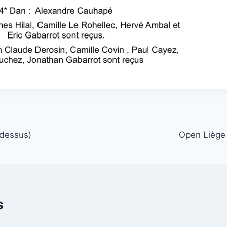
 dessus)
Open Liège
s