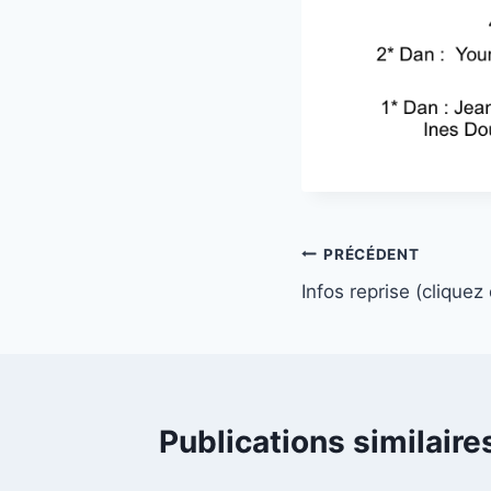
Navigation
PRÉCÉDENT
Infos reprise (cliquez
de
l’article
Publications similaire