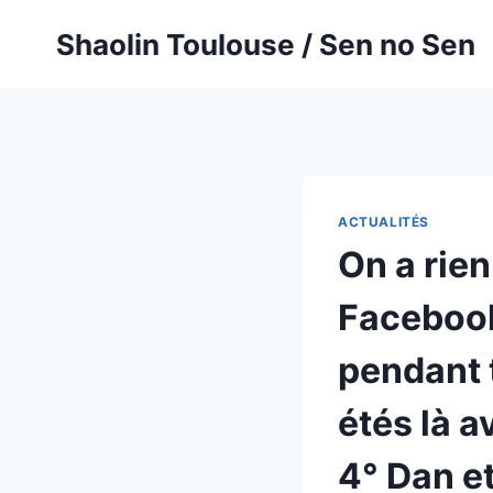
Aller
Shaolin Toulouse / Sen no Sen
au
contenu
ACTUALITÉS
On a rie
Facebook
pendant t
étés là a
4° Dan e