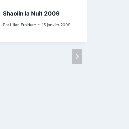
Shaolin la Nuit 2009
De nouv
Shaolin
Par
Lilian Froidure
15 janvier 2009
Par
Lilian 