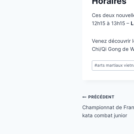
Horaires
Ces deux nouvelle
12h15 à 13h15 –
L
Venez découvrir 
Chi/Qi Gong de W
Étiquettes
#
arts martiaux viet
de
la
publication :
Navigation
PRÉCÉDENT
Championnat de Fran
de
kata combat junior
l’article