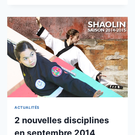
HAN
TRAN
THUY
–
ARTS
MARTIAUX
VIETNAMIENS-
VIET
VO
DAO
-
VO
CO
TRUYEN
ACTUALITÉS
2 nouvelles disciplines
en septembre 2014