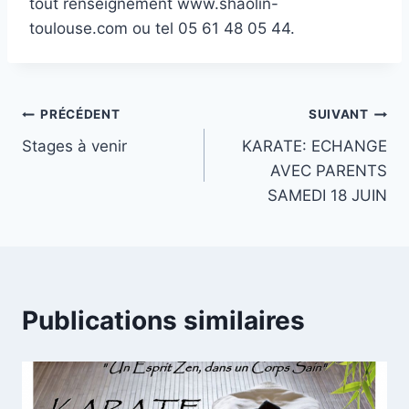
tout renseignement www.shaolin-
toulouse.com ou tel 05 61 48 05 44.
Navigation
PRÉCÉDENT
SUIVANT
Stages à venir
KARATE: ECHANGE
de
AVEC PARENTS
l’article
SAMEDI 18 JUIN
Publications similaires