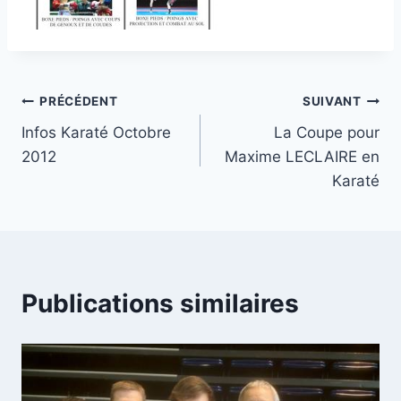
Navigation
PRÉCÉDENT
SUIVANT
Infos Karaté Octobre
La Coupe pour
de
2012
Maxime LECLAIRE en
l’article
Karaté
Publications similaires