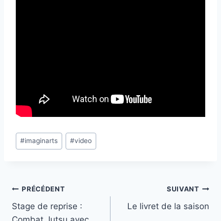
Étiquettes
#
imaginarts
#
video
de
la
publication :
Navigation
PRÉCÉDENT
SUIVANT
Stage de reprise :
Le livret de la saison
de
Combat Jutsu avec