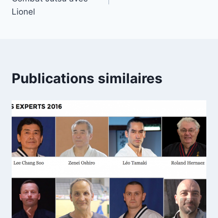
l’article
Lionel
Publications similaires