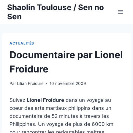
Aller
Shaolin Toulouse / Sen no
au
Sen
contenu
ACTUALITÉS
Documentaire par Lionel
Froidure
Par
Lilian Froidure
10 novembre 2009
Suivez
Lionel Froidure
dans un voyage au
coeur des arts martiaux philippins dans un
documentaire de 52 minutes à travers les
Philippines. Un voyage de plus de 6000 km
pour rencontrer les redoutables maîtres