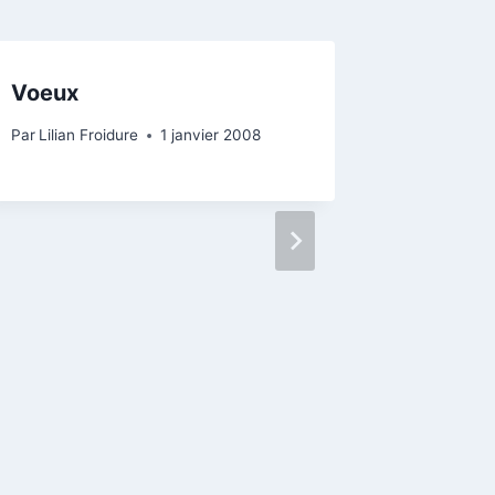
Voeux
Par
Lilian Froidure
1 janvier 2008
Article 
Par
Lilian 