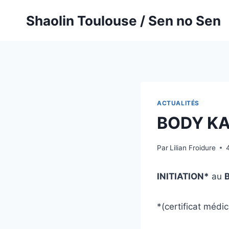
Aller
Shaolin Toulouse / Sen no Sen
au
contenu
ACTUALITÉS
BODY K
Par
Lilian Froidure
INITIATION*
au
*(certificat médic