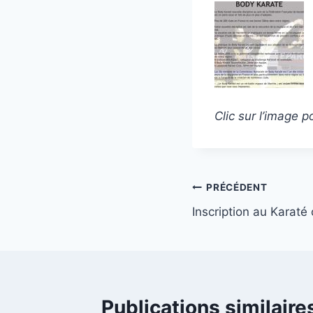
Clic sur l’image p
Navigation
PRÉCÉDENT
Inscription au Karaté 
de
l’article
Publications similaire