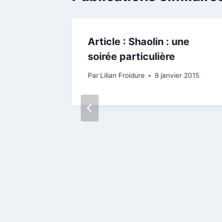
n
Article : Shaolin : une
soirée particulière
2010
Par
Lilian Froidure
9 janvier 2015