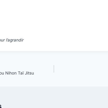
our l’agrandir
ou Nihon Taï Jitsu
s