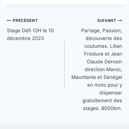
Navigation
PRÉCÉDENT
SUIVANT
Stage Défi 12H le 10
Partage, Passion,
de
décembre 2023
découverte des
l’article
coutumes. Lilian
Froidure et Jean
Claude Derosin
direction Maroc,
Mauritanie et Sénégal
en moto pour y
dispenser
gratuitement des
stages. 8000km.