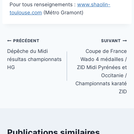
Pour tous renseignements :
www.shaolin-
toulouse.com
(Métro Gramont)
Navigation
PRÉCÉDENT
SUIVANT
Dépêche du Midi
Coupe de France
de
résultas championnats
Wado 4 médailles /
l’article
HG
ZID Midi Pyrénées et
Occitanie /
Championnats karaté
ZID
Publications similaires