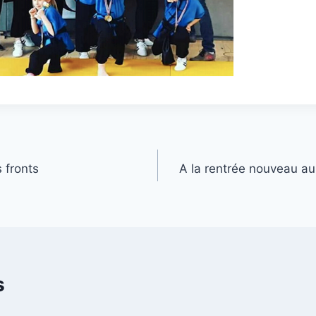
s fronts
A la rentrée nouveau a
s