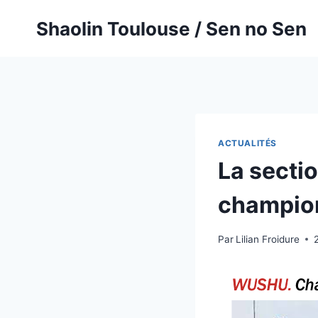
Aller
Shaolin Toulouse / Sen no Sen
au
contenu
ACTUALITÉS
La secti
champio
Par
Lilian Froidure