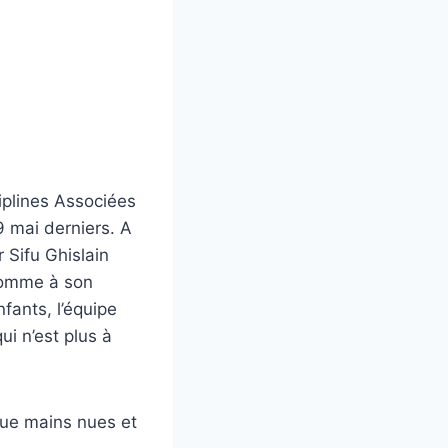
iplines Associées
19 mai derniers. A
 Sifu Ghislain
comme à son
fants, l’équipe
ui n’est plus à
que mains nues et