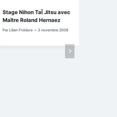
Stage Nihon TaÏ Jitsu avec
Maître Roland Hernaez
Par
Lilian Froidure
3 novembre 2008
Open L
France 
Par
Lilian 