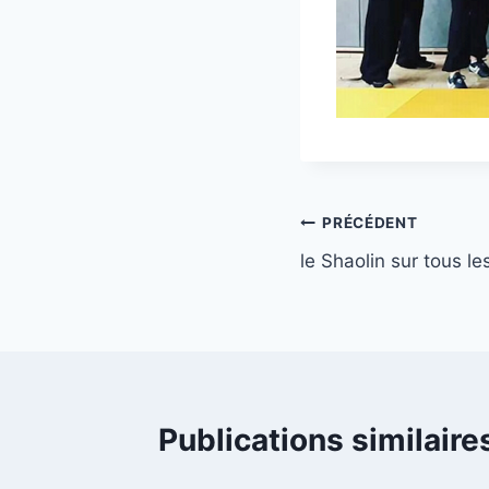
Navigation
PRÉCÉDENT
le Shaolin sur tous le
de
l’article
Publications similaire