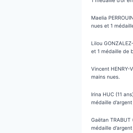
1 médaille d’or e
Maelia PERROUIN (
nues et 1 médaill
Lilou GONZALEZ-G
et 1 médaille de
Vincent HENRY-VIE
mains nues.
Irina HUC (11 ans
médaille d’argent
Gaëtan TRABUT (11
médaille d’argen