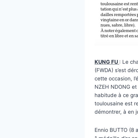
KUNG FU
: Le ch
(FWDA) s’est déro
cette occasion, l
NZEH NDONG et Ma
habitude à ce gra
toulousaine est r
démontrer, à en j
Ennio BUTTO (8 an