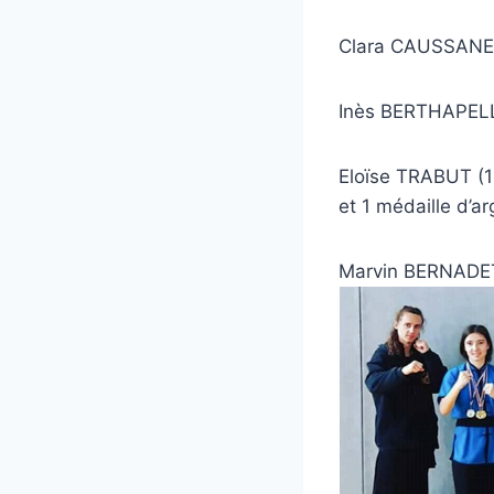
Clara CAUSSANEL (
Inès BERTHAPELLE 
Eloïse TRABUT (15
et 1 médaille d’a
Marvin BERNADET (