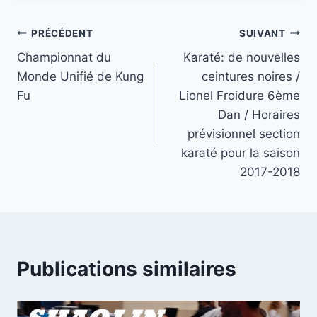
Navigation
PRÉCÉDENT
SUIVANT
Championnat du
Karaté: de nouvelles
de
Monde Unifié de Kung
ceintures noires /
l’article
Fu
Lionel Froidure 6ème
Dan / Horaires
prévisionnel section
karaté pour la saison
2017-2018
Publications similaires