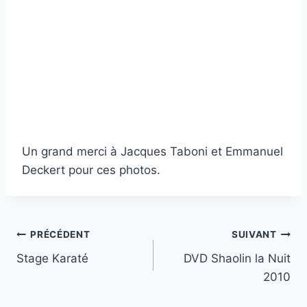
Un grand merci à Jacques Taboni et Emmanuel
Deckert pour ces photos.
Navigation
PRÉCÉDENT
SUIVANT
Stage Karaté
DVD Shaolin la Nuit
de
2010
l’article